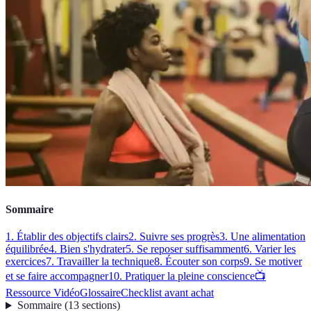
Sommaire
1. Établir des objectifs clairs
2. Suivre ses progrès
3. Une alimentation
équilibrée
4. Bien s'hydrater
5. Se reposer suffisamment
6. Varier les
exercices
7. Travailler la technique
8. Écouter son corps
9. Se motiver
et se faire accompagner
10. Pratiquer la pleine conscience
📺
Ressource Vidéo
Glossaire
Checklist avant achat
Sommaire
(
13
sections
)