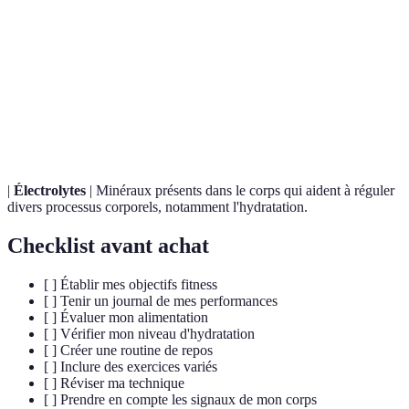
Pratique de se concentrer sur le moment présent
Pleine
pour améliorer la concentration et réduire le
conscience
stress.
Activité faible qui permet de favoriser la
Récupération
circulation sanguine et réduire les tensions après
active
un entraînement.
|
Électrolytes
| Minéraux présents dans le corps qui aident à réguler
divers processus corporels, notamment l'hydratation.
Checklist avant achat
[ ] Établir mes objectifs fitness
[ ] Tenir un journal de mes performances
[ ] Évaluer mon alimentation
[ ] Vérifier mon niveau d'hydratation
[ ] Créer une routine de repos
[ ] Inclure des exercices variés
[ ] Réviser ma technique
[ ] Prendre en compte les signaux de mon corps