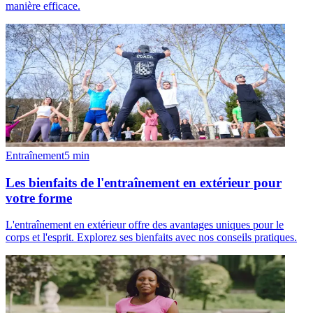
manière efficace.
Entraînement
5
min
Les bienfaits de l'entraînement en extérieur pour
votre forme
L'entraînement en extérieur offre des avantages uniques pour le
corps et l'esprit. Explorez ses bienfaits avec nos conseils pratiques.