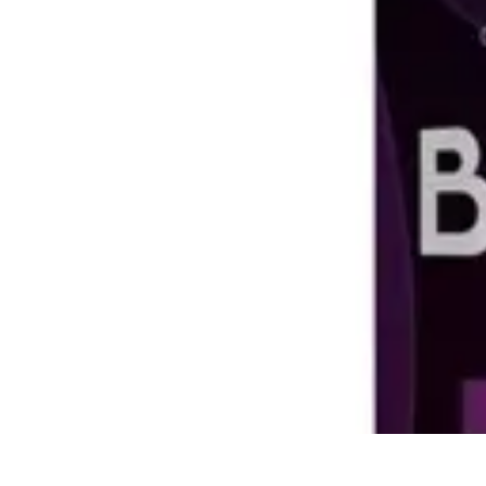
Passion Fitness
Santé
Nutrition
Musculation
Cardio
Débuter en Fitness
Passion Fitness