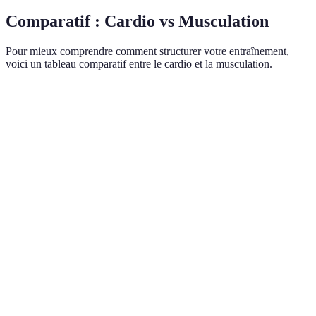
Comparatif : Cardio vs Musculation
Pour mieux comprendre comment structurer votre entraînement,
voici un tableau comparatif entre le cardio et la musculation.
Critère
Cardio
Musculation
Verdict
Augmenter
Objectif
Améliorer
Complémentaires
la force
principal
l'endurance
pour un équilibre
musculaire
Brûle plus
Aide à
Impact
de calories
maintenir un
Varie selon
calorique
pendant
métabolisme
l'intensité
l'activité
élevé après
Temps de
Court (1 à
Plus long (2
À ajuster suivant
récupération
3 jours)
à 4 jours)
l'intensité