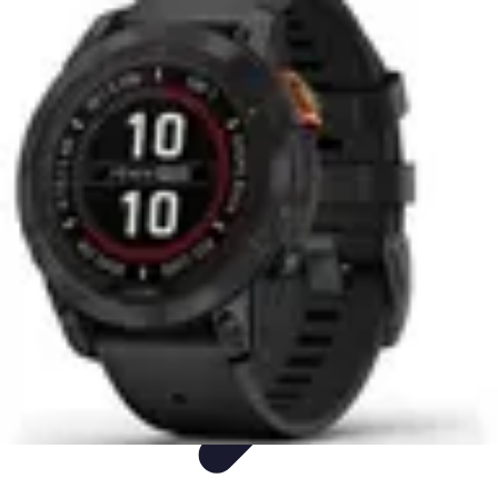
Passion Fitness
Santé
Nutrition
Musculation
Cardio
Débuter en Fitness
Passion Fitness