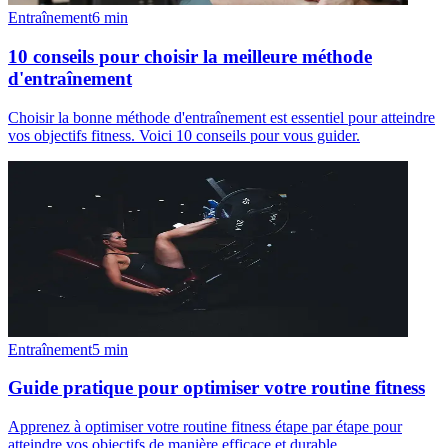
Entraînement
6
min
10 conseils pour choisir la meilleure méthode
d'entraînement
Choisir la bonne méthode d'entraînement est essentiel pour atteindre
vos objectifs fitness. Voici 10 conseils pour vous guider.
Entraînement
5
min
Guide pratique pour optimiser votre routine fitness
Apprenez à optimiser votre routine fitness étape par étape pour
atteindre vos objectifs de manière efficace et durable.