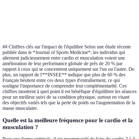
Les deux
Souvent
Nécessite
peuvent se
minimal
Équipement
souvent des
pratiquent à la
(course,
poids
maison ou en
vélo)
salle
## Chiffres clés sur l'impact de l'équilibre Selon une étude récente
publiée dans le *Journal of Sports Medicine*, les individus qui
alternent judicieusement entre cardio et musculation voient une
amélioration de leur performance globale de près de 20 % par
rapport à ceux qui se concentrent uniquement sur l'un ou l'autre. De
plus, un rapport de l'**INSEE** indique que plus de 60 % des
Français hésitent entre ces deux types d'entraînement, ce qui
souligne l'importance de comprendre leur complémentarité. Ces
chiffres montrent à quel point il est bénéfique d'équilibrer les séances
pour un meilleur suivi de sa condition physique, surtout en visant
des objectifs variés tels que la perte de poids ou l'augmentation de la
masse musculaire.
Quelle est la meilleure fréquence pour le cardio et la
musculation ?
Pour une forme optimale, il est recommandé de faire du cardio 2 à 3