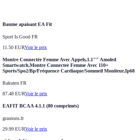
Exercices visant à développer la force musculaire,
Musculation
généralement par la résistance.
Baume apaisant EA Fit
Sport Is Good FR
11.50
EUR
Voir le prix
Montre Connectée Femme Avec Appels,1.1"" Amoled
Smartwatch,Montre Connectee Femme Avec 110+
Sports/Spo2/Bp/Fréquence Cardiaque/Sommeil Moniteur,Ip68
Rakuten FR
87.48
EUR
Voir le prix
EAFIT BCAA 4.1.1 (80 comprimés)
granions.fr
29.99
EUR
Voir le prix