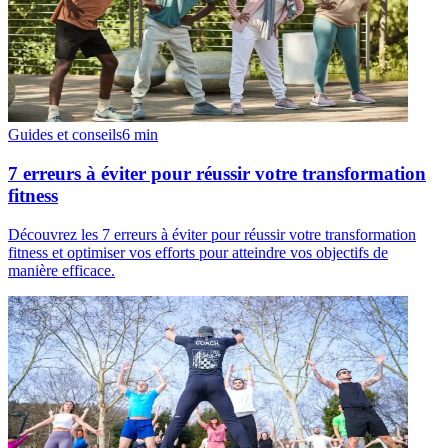
Guides et conseils
6
min
7 erreurs à éviter pour réussir votre transformation
fitness
Découvrez les 7 erreurs à éviter pour réussir votre transformation
fitness et optimiser vos efforts pour atteindre vos objectifs de
manière efficace.