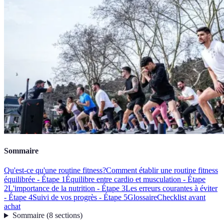
Sommaire
Qu'est-ce qu'une routine fitness?
Comment établir une routine fitness
équilibrée - Étape 1
Équilibre entre cardio et musculation - Étape
2
L'importance de la nutrition - Étape 3
Les erreurs courantes à éviter
- Étape 4
Suivi de vos progrès - Étape 5
Glossaire
Checklist avant
achat
Sommaire
(
8
sections
)