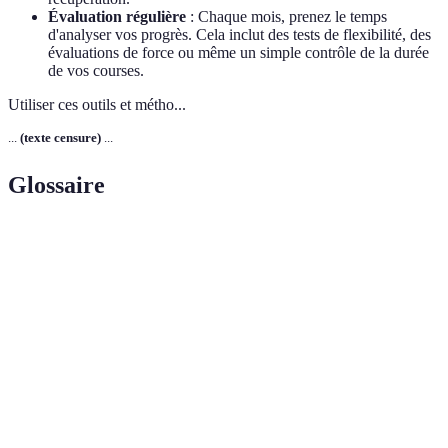
Évaluation régulière
: Chaque mois, prenez le temps
d'analyser vos progrès. Cela inclut des tests de flexibilité, des
évaluations de force ou même un simple contrôle de la durée
de vos courses.
Utiliser ces outils et métho...
...
(texte censure)
...
Glossaire
Terme
Définition
Ensemble structuré d'exercices physiques pratiqués
Routine
régulièrement pour améliorer la condition
fitness
physique.
Exercices qui augmentent le rythme cardiaque,
Cardio
comme la course ou la natation.