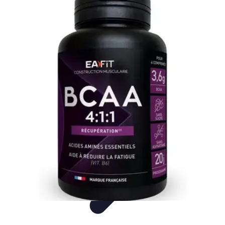
Passion Fitness
Santé
Nutrition
Musculation
Cardio
Débuter en Fitness
Passion Fitness