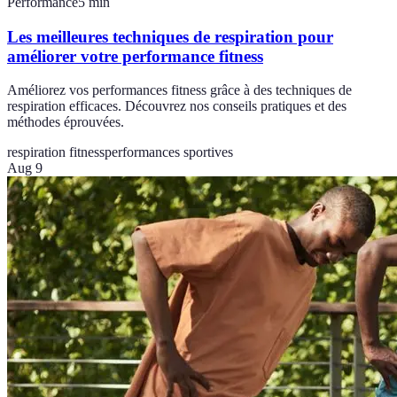
Performance
5
min
Les meilleures techniques de respiration pour
améliorer votre performance fitness
Améliorez vos performances fitness grâce à des techniques de
respiration efficaces. Découvrez nos conseils pratiques et des
méthodes éprouvées.
respiration fitness
performances sportives
Aug 9